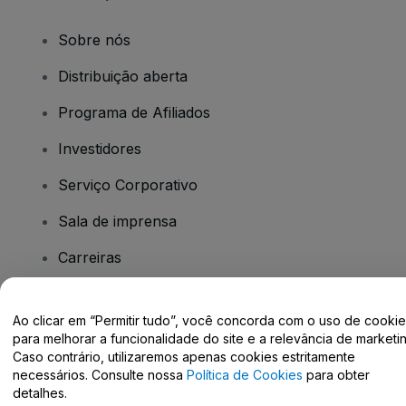
Sobre nós
Distribuição aberta
Programa de Afiliados
Investidores
Serviço Corporativo
Sala de imprensa
Carreiras
Tem dúvidas?
Ao clicar em “Permitir tudo”, você concorda com o uso de cooki
para melhorar a funcionalidade do site e a relevância de marketin
Caso contrário, utilizaremos apenas cookies estritamente
Centro de Ajuda / Fale Conosco
necessários. Consulte nossa
Política de Cookies
para obter
detalhes.