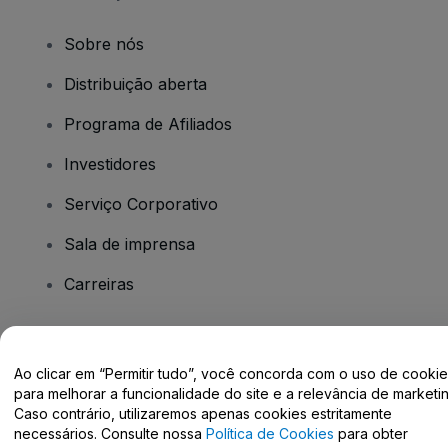
Sobre nós
Distribuição aberta
Programa de Afiliados
Investidores
Serviço Corporativo
Sala de imprensa
Carreiras
Tem dúvidas?
Ao clicar em “Permitir tudo”, você concorda com o uso de cooki
para melhorar a funcionalidade do site e a relevância de marketin
Centro de Ajuda / Fale Conosco
Caso contrário, utilizaremos apenas cookies estritamente
necessários. Consulte nossa
Política de Cookies
para obter