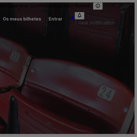
 superiores ou inferiores ao valor nominal.
Os meus bilhetes
Entrar
1 new notification