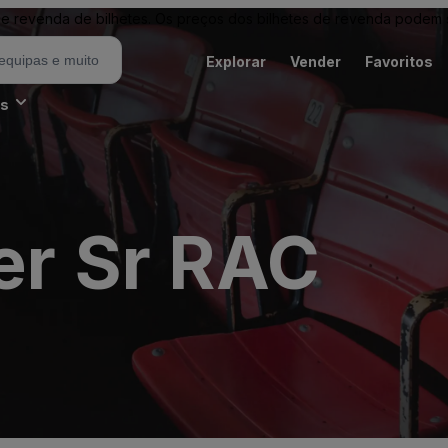
revenda de bilhetes. Os preços dos bilhetes de revenda podem ser
Explorar
Vender
Favoritos
es
er Sr RAC