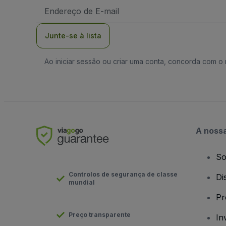
Endereço
de
Email
Junte-se à lista
Ao iniciar sessão ou criar uma conta, concorda com 
A noss
So
Controlos de segurança de classe
Di
mundial
Pr
Preço transparente
In