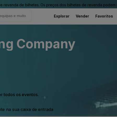
revenda de bilhetes. Os preços dos bilhetes de revenda podem ser
Explorar
Vender
Favoritos
ing Company
er todos os eventos.
nte na sua caixa de entrada