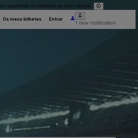
 superiores ou inferiores ao valor nominal.
Os meus bilhetes
Entrar
1 new notification