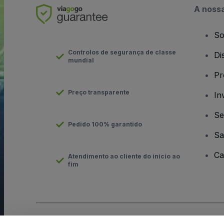
A noss
So
Controlos de segurança de classe
Di
mundial
Pr
Preço transparente
In
Se
Pedido 100% garantido
Sa
Ca
Atendimento ao cliente do início ao
fim