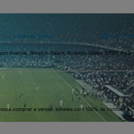
o nosso
contrato de utilizador
e reconhece a nossa
política de priva
parte e poderá optar por não as receber a qualquer momento.
rson Avenue, Winston-Salem, Winston-Salem, 27101, EUA
ossa comprar e vender bilhetes com 100% de confiança.