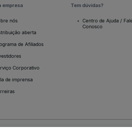
a empresa
Tem dúvidas?
bre nós
Centro de Ajuda / Fal
Conosco
stribuição aberta
ograma de Afiliados
vestidores
rviço Corporativo
la de imprensa
rreiras