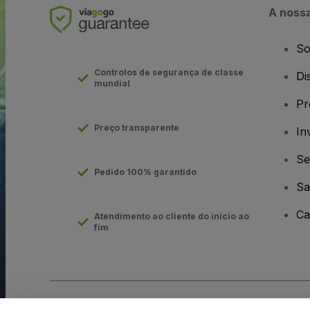
A noss
So
Controlos de segurança de classe
Di
mundial
Pr
Preço transparente
In
Se
Pedido 100% garantido
Sa
Ca
Atendimento ao cliente do início ao
fim