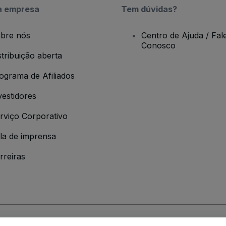
a empresa
Tem dúvidas?
bre nós
Centro de Ajuda / Fal
Conosco
stribuição aberta
ograma de Afiliados
vestidores
rviço Corporativo
la de imprensa
rreiras