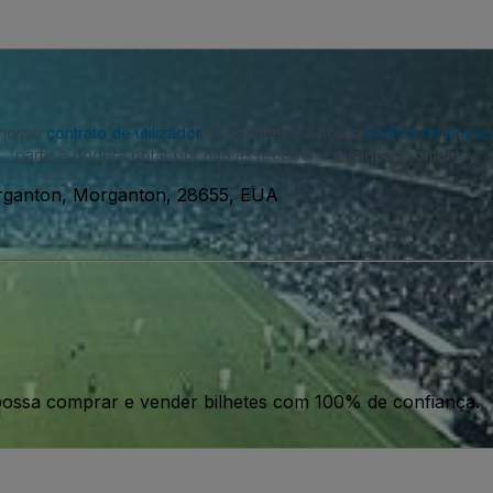
o nosso
contrato de utilizador
e reconhece a nossa
política de priva
parte e poderá optar por não as receber a qualquer momento.
rganton, Morganton, 28655, EUA
ossa comprar e vender bilhetes com 100% de confiança.