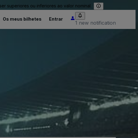
 superiores ou inferiores ao valor nominal.
Os meus bilhetes
Entrar
1 new notification