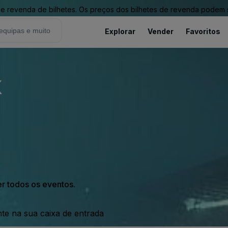
revenda de bilhetes. Os preços dos bilhetes de revenda podem ser
Explorar
Vender
Favoritos
k
er todos os eventos.
nte na sua caixa de entrada