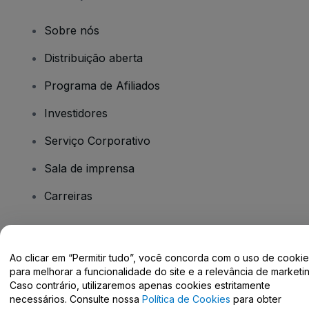
Sobre nós
Distribuição aberta
Programa de Afiliados
Investidores
Serviço Corporativo
Sala de imprensa
Carreiras
Tem dúvidas?
Ao clicar em “Permitir tudo”, você concorda com o uso de cooki
para melhorar a funcionalidade do site e a relevância de marketin
Centro de Ajuda / Fale Conosco
Caso contrário, utilizaremos apenas cookies estritamente
necessários. Consulte nossa
Política de Cookies
para obter