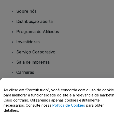
Sobre nós
Distribuição aberta
Programa de Afiliados
Investidores
Serviço Corporativo
Sala de imprensa
Carreiras
Tem dúvidas?
Ao clicar em “Permitir tudo”, você concorda com o uso de cooki
para melhorar a funcionalidade do site e a relevância de marketin
Caso contrário, utilizaremos apenas cookies estritamente
Centro de Ajuda / Fale Conosco
necessários. Consulte nossa
Política de Cookies
para obter
detalhes.