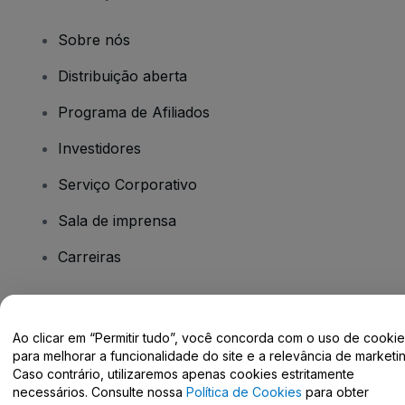
Sobre nós
Distribuição aberta
Programa de Afiliados
Investidores
Serviço Corporativo
Sala de imprensa
Carreiras
Tem dúvidas?
Ao clicar em “Permitir tudo”, você concorda com o uso de cooki
para melhorar a funcionalidade do site e a relevância de marketin
Centro de Ajuda / Fale Conosco
Caso contrário, utilizaremos apenas cookies estritamente
necessários. Consulte nossa
Política de Cookies
para obter