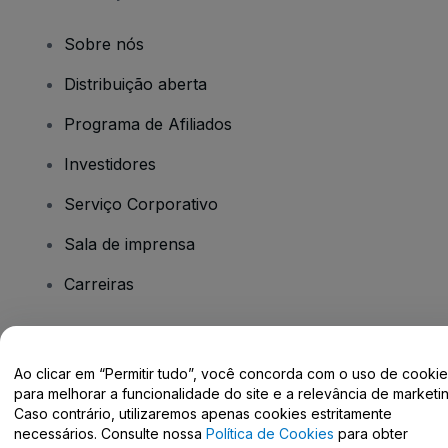
Sobre nós
Distribuição aberta
Programa de Afiliados
Investidores
Serviço Corporativo
Sala de imprensa
Carreiras
Tem dúvidas?
Ao clicar em “Permitir tudo”, você concorda com o uso de cooki
para melhorar a funcionalidade do site e a relevância de marketin
Centro de Ajuda / Fale Conosco
Caso contrário, utilizaremos apenas cookies estritamente
necessários. Consulte nossa
Política de Cookies
para obter