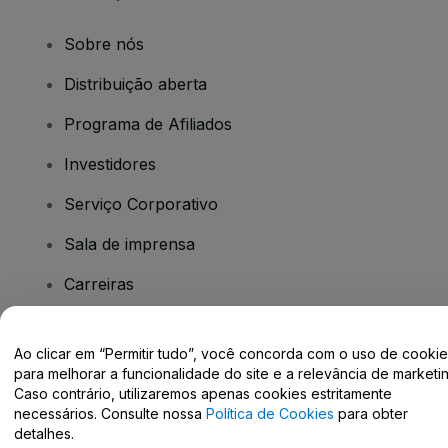
Sobre nós
Distribuição aberta
Programa de Afiliados
Investidores
Serviço Corporativo
Sala de imprensa
Carreiras
Tem dúvidas?
Ao clicar em “Permitir tudo”, você concorda com o uso de cooki
para melhorar a funcionalidade do site e a relevância de marketin
Caso contrário, utilizaremos apenas cookies estritamente
Centro de Ajuda / Fale Conosco
necessários. Consulte nossa
Política de Cookies
para obter
detalhes.