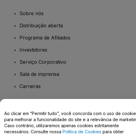
Sobre nós
Distribuição aberta
Programa de Afiliados
Investidores
Serviço Corporativo
Sala de imprensa
Carreiras
Tem dúvidas?
Ao clicar em “Permitir tudo”, você concorda com o uso de cooki
para melhorar a funcionalidade do site e a relevância de marketin
Centro de Ajuda / Fale Conosco
Caso contrário, utilizaremos apenas cookies estritamente
necessários. Consulte nossa
Política de Cookies
para obter