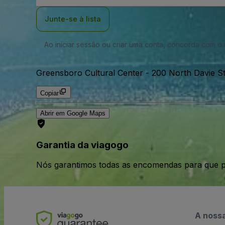
Email
Junte-se à lista
Ao iniciar sessão ou criar uma conta, concorda com 
Greensboro Cultural Center
-
200 North Davie S
Copiar
Abrir em Google Maps
Garantia da viagogo
Nós garantimos todas as encomendas para que p
A noss