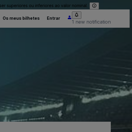
 superiores ou inferiores ao valor nominal.
Os meus bilhetes
Entrar
1 new notification