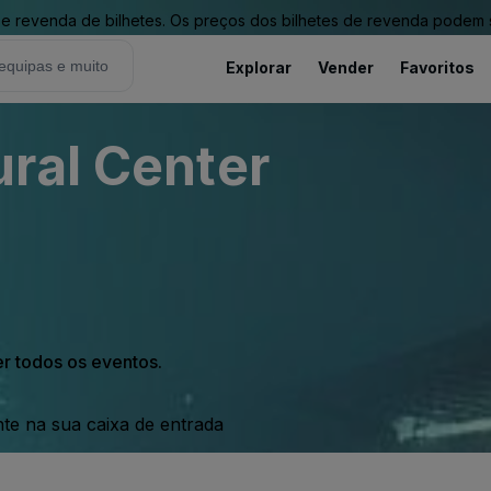
revenda de bilhetes. Os preços dos bilhetes de revenda podem ser
Explorar
Vender
Favoritos
ral Center
er todos os eventos.
nte na sua caixa de entrada