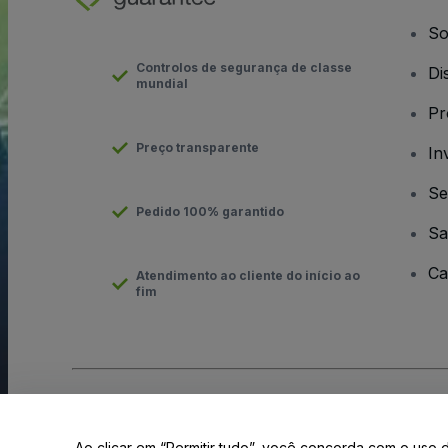
So
Controlos de segurança de classe
Di
mundial
Pr
Preço transparente
In
Se
Pedido 100% garantido
Sa
Ca
Atendimento ao cliente do início ao
fim
Direito Autoral © viagogo GmbH 2026
Informação da Empresa
O uso deste site constitui aceitação dos
Termos e Condições
e
Ao clicar em “Permitir tudo”, você concorda com o uso 