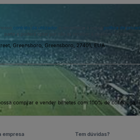
o nosso
contrato de utilizador
e reconhece a nossa
política de priva
parte e poderá optar por não as receber a qualquer momento.
treet, Greensboro, Greensboro, 27401, EUA
ossa comprar e vender bilhetes com 100% de confiança.
a empresa
Tem dúvidas?