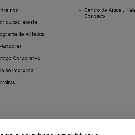
bre nós
Centro de Ajuda / Fal
Conosco
stribuição aberta
ograma de Afiliados
vestidores
rviço Corporativo
la de imprensa
rreiras
 da
Política de Privacidade
de cookies para melhorar a funcionalidade do site