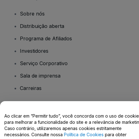
Sobre nós
Distribuição aberta
Programa de Afiliados
Investidores
Serviço Corporativo
Sala de imprensa
Carreiras
Tem dúvidas?
Ao clicar em “Permitir tudo”, você concorda com o uso de cooki
para melhorar a funcionalidade do site e a relevância de marketin
Centro de Ajuda / Fale Conosco
Caso contrário, utilizaremos apenas cookies estritamente
necessários. Consulte nossa
Política de Cookies
para obter