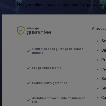
Nós garantimos todas as encomendas para que p
A noss
So
Controlos de segurança de classe
Di
mundial
Pr
Preço transparente
In
Se
Pedido 100% garantido
Sa
Ca
Atendimento ao cliente do início ao
fim