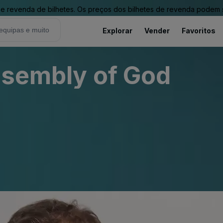
revenda de bilhetes. Os preços dos bilhetes de revenda podem ser
Explorar
Vender
Favoritos
ssembly of God