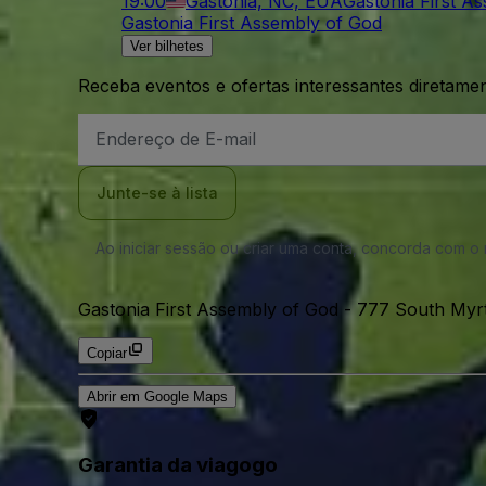
19:00
Gastonia, NC, EUA
Gastonia First A
Gastonia First Assembly of God
Ver bilhetes
Receba eventos e ofertas interessantes diretame
Endereço
de
Email
Junte-se à lista
Ao iniciar sessão ou criar uma conta, concorda com 
Gastonia First Assembly of God
-
777 South Myrt
Copiar
Abrir em Google Maps
Garantia da viagogo