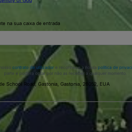
ssembly of God
nte na sua caixa de entrada
o nosso
contrato de utilizador
e reconhece a nossa
política de priva
parte e poderá optar por não as receber a qualquer momento.
le School Road, Gastonia, Gastonia, 28052, EUA