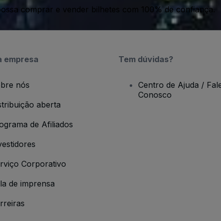
ossa comprar e vender bilhetes com 100% de confiança.
a empresa
Tem dúvidas?
bre nós
Centro de Ajuda / Fal
Conosco
stribuição aberta
ograma de Afiliados
vestidores
rviço Corporativo
la de imprensa
rreiras