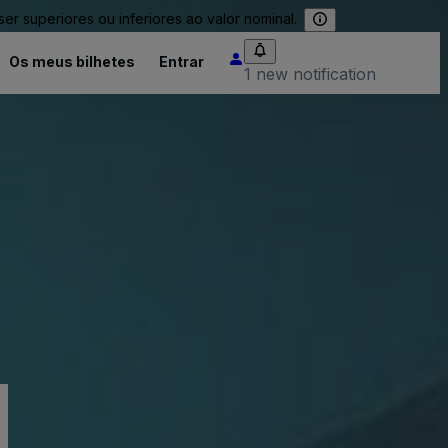
 superiores ou inferiores ao valor nominal.
Os meus bilhetes
Entrar
1 new notification