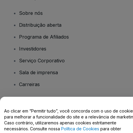
Sobre nós
Distribuição aberta
Programa de Afiliados
Investidores
Serviço Corporativo
Sala de imprensa
Carreiras
Tem dúvidas?
Ao clicar em “Permitir tudo”, você concorda com o uso de cooki
para melhorar a funcionalidade do site e a relevância de marketin
Centro de Ajuda / Fale Conosco
Caso contrário, utilizaremos apenas cookies estritamente
necessários. Consulte nossa
Política de Cookies
para obter