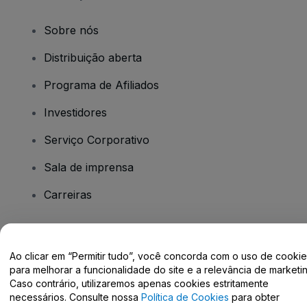
Sobre nós
Distribuição aberta
Programa de Afiliados
Investidores
Serviço Corporativo
Sala de imprensa
Carreiras
Tem dúvidas?
Ao clicar em “Permitir tudo”, você concorda com o uso de cooki
para melhorar a funcionalidade do site e a relevância de marketin
Centro de Ajuda / Fale Conosco
Caso contrário, utilizaremos apenas cookies estritamente
necessários. Consulte nossa
Política de Cookies
para obter