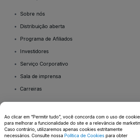
Sobre nós
Distribuição aberta
Programa de Afiliados
Investidores
Serviço Corporativo
Sala de imprensa
Carreiras
Tem dúvidas?
Ao clicar em “Permitir tudo”, você concorda com o uso de cooki
para melhorar a funcionalidade do site e a relevância de marketin
Centro de Ajuda / Fale Conosco
Caso contrário, utilizaremos apenas cookies estritamente
necessários. Consulte nossa
Política de Cookies
para obter