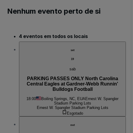
Nenhum evento perto de si
4 eventos em todos os locais
set
19
sab
PARKING PASSES ONLY North Carolina
Central Eagles at Gardner-Webb Runnin'
Bulldogs Football
18:00
Boiling Springs, NC, EUA
Ernest W. Spangler
Stadium Parking Lots
Ernest W. Spangler Stadium Parking Lots
Esgotado
out