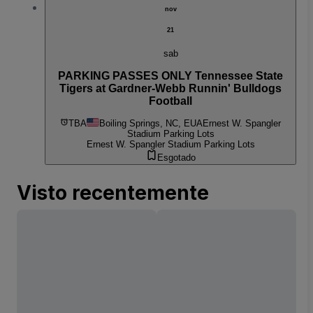
nov
21
sab
PARKING PASSES ONLY Tennessee State
Tigers at Gardner-Webb Runnin' Bulldogs
Football
TBA
Boiling Springs, NC, EUA
Ernest W. Spangler
Stadium Parking Lots
Ernest W. Spangler Stadium Parking Lots
Esgotado
Visto recentemente