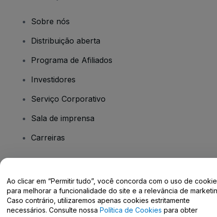
Sobre nós
Distribuição aberta
Programa de Afiliados
Investidores
Serviço Corporativo
Sala de imprensa
Carreiras
Tem dúvidas?
Ao clicar em “Permitir tudo”, você concorda com o uso de cooki
para melhorar a funcionalidade do site e a relevância de marketin
Centro de Ajuda / Fale Conosco
Caso contrário, utilizaremos apenas cookies estritamente
necessários. Consulte nossa
Política de Cookies
para obter