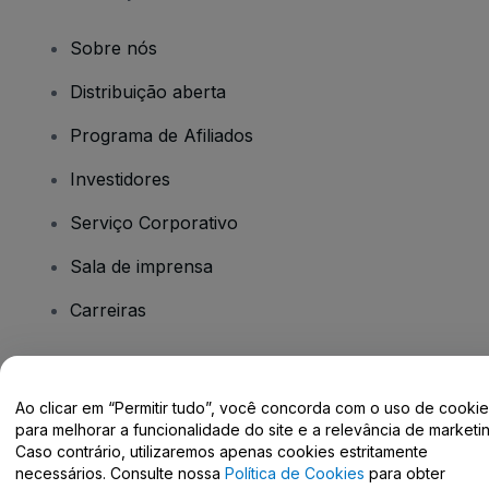
Sobre nós
Distribuição aberta
Programa de Afiliados
Investidores
Serviço Corporativo
Sala de imprensa
Carreiras
Tem dúvidas?
Ao clicar em “Permitir tudo”, você concorda com o uso de cooki
para melhorar a funcionalidade do site e a relevância de marketin
Centro de Ajuda / Fale Conosco
Caso contrário, utilizaremos apenas cookies estritamente
necessários. Consulte nossa
Política de Cookies
para obter