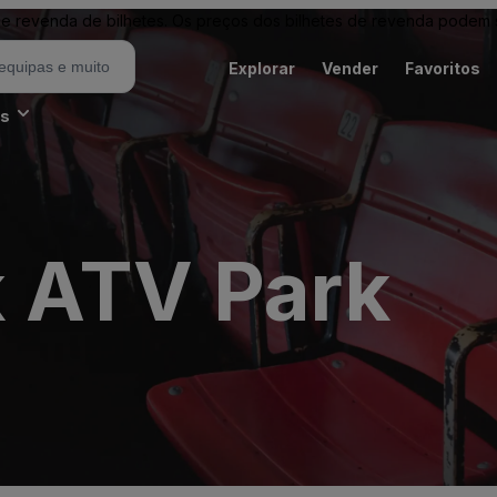
revenda de bilhetes. Os preços dos bilhetes de revenda podem ser
Explorar
Vender
Favoritos
es
 ATV Park