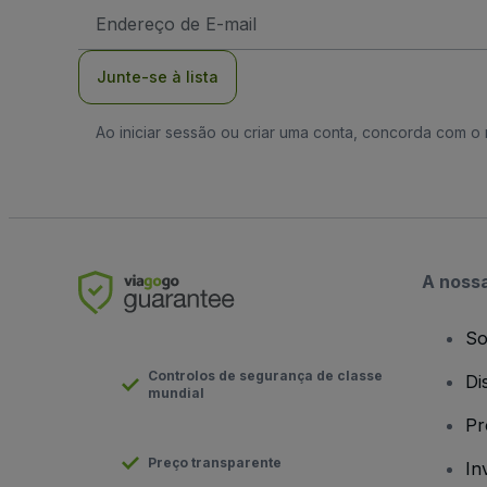
Endereço
de
Email
Junte-se à lista
Ao iniciar sessão ou criar uma conta, concorda com 
A noss
So
Controlos de segurança de classe
Di
mundial
Pr
Preço transparente
In