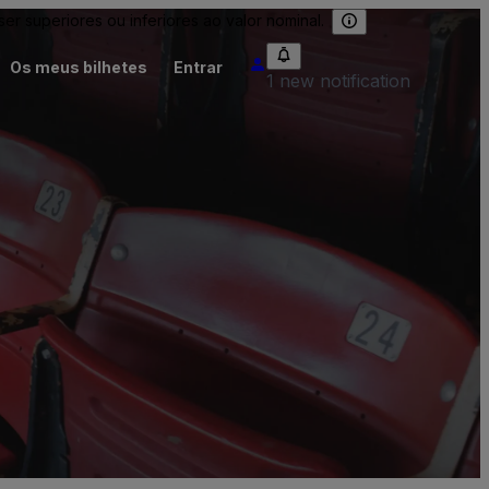
 superiores ou inferiores ao valor nominal.
Os meus bilhetes
Entrar
1 new notification