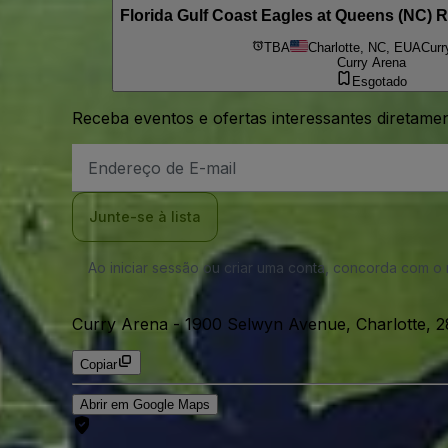
Florida Gulf Coast Eagles at Queens (NC) 
TBA
Charlotte, NC, EUA
Curr
Curry Arena
Esgotado
Receba eventos e ofertas interessantes diretame
Endereço
de
Email
Junte-se à lista
Ao iniciar sessão ou criar uma conta, concorda com 
Curry Arena
-
1900 Selwyn Avenue, Charlotte, 
Copiar
Abrir em Google Maps