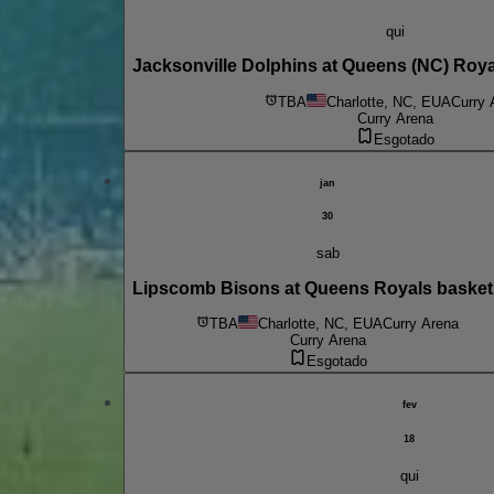
qui
Jacksonville Dolphins at Queens (NC) Roya
TBA
Charlotte, NC, EUA
Curry 
Curry Arena
Esgotado
jan
30
sab
Lipscomb Bisons at Queens Royals basket
TBA
Charlotte, NC, EUA
Curry Arena
Curry Arena
Esgotado
fev
18
qui