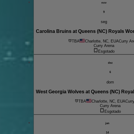
nov
9
seg
Carolina Bruins at Queens (NC) Royals Wo
TBA
Charlotte, NC, EUA
Curry Ar
Curry Arena
Esgotado
dez
6
dom
West Georgia Wolves at Queens (NC) Roya
TBA
Charlotte, NC, EUA
Curr
Curry Arena
Esgotado
jan
14