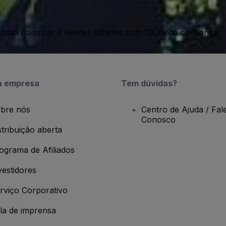
ossa comprar e vender bilhetes com 100% de confiança.
a empresa
Tem dúvidas?
bre nós
Centro de Ajuda / Fal
Conosco
stribuição aberta
ograma de Afiliados
vestidores
rviço Corporativo
la de imprensa