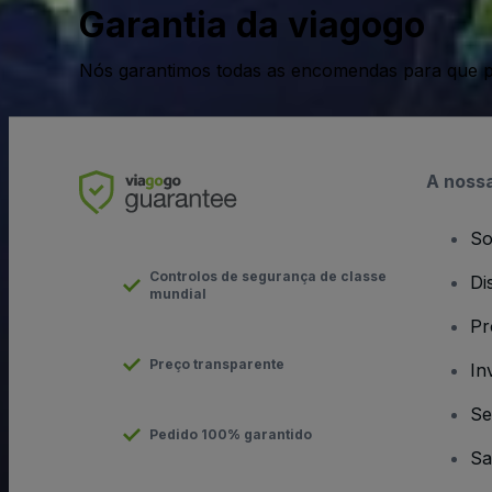
Garantia da viagogo
Nós garantimos todas as encomendas para que p
A noss
So
Controlos de segurança de classe
Di
mundial
Pr
Preço transparente
In
Se
Pedido 100% garantido
Sa