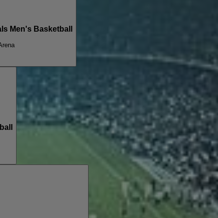
ls Men's Basketball
Arena
ball