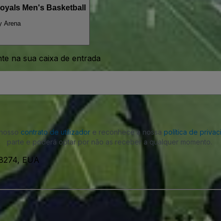
Royals Men's Basketball
y Arena
nte na sua caixa de entrada
o nosso
contrato de utilizador
e reconhece a nossa
política de priva
parte e poderá optar por não as receber a qualquer momento.
28274, EUA