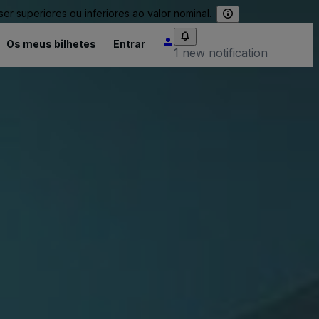
 superiores ou inferiores ao valor nominal.
Os meus bilhetes
Entrar
1 new notification