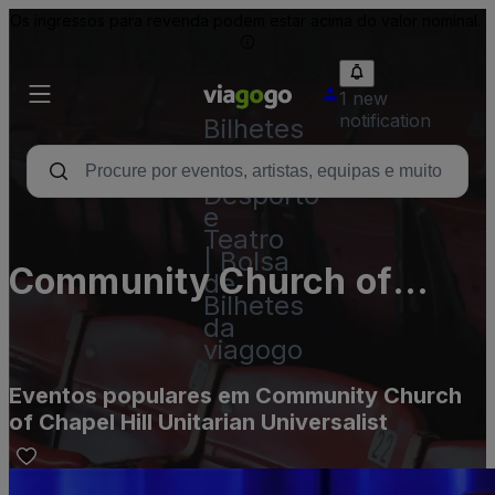
Os ingressos para revenda podem estar acima do valor nominal.
1 new
notification
Bilhetes
-
Concertos,
Desporto
e
Teatro
| Bolsa
Community Church of
de
Bilhetes
Chapel Hill Unitarian
da
viagogo
Universalist
Eventos populares em Community Church
of Chapel Hill Unitarian Universalist