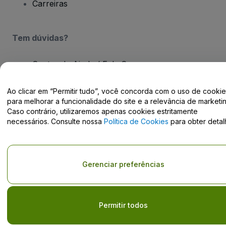
Carreiras
Tem dúvidas?
Centro de Ajuda / Fale Conosco
Ao clicar em “Permitir tudo”, você concorda com o uso de cooki
para melhorar a funcionalidade do site e a relevância de marketin
Caso contrário, utilizaremos apenas cookies estritamente
necessários. Consulte nossa
Política de Cookies
para obter detal
Direito Autoral © viagogo GmbH 2026
Informação da Empresa
O uso deste site constitui aceitação dos
Termos e Condições
e da
Política de Privacidade
Do Not Share My Personal Information/Your Privacy Choices
Gerenciar preferências
Permitir todos