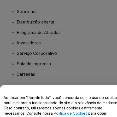
Sobre nós
Distribuição aberta
Programa de Afiliados
Investidores
Serviço Corporativo
Sala de imprensa
Carreiras
Tem dúvidas?
Ao clicar em “Permitir tudo”, você concorda com o uso de cooki
para melhorar a funcionalidade do site e a relevância de marketin
Centro de Ajuda / Fale Conosco
Caso contrário, utilizaremos apenas cookies estritamente
necessários. Consulte nossa
Política de Cookies
para obter