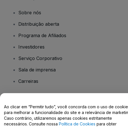
Sobre nós
Distribuição aberta
Programa de Afiliados
Investidores
Serviço Corporativo
Sala de imprensa
Carreiras
Tem dúvidas?
Ao clicar em “Permitir tudo”, você concorda com o uso de cooki
para melhorar a funcionalidade do site e a relevância de marketin
Centro de Ajuda / Fale Conosco
Caso contrário, utilizaremos apenas cookies estritamente
necessários. Consulte nossa
Política de Cookies
para obter