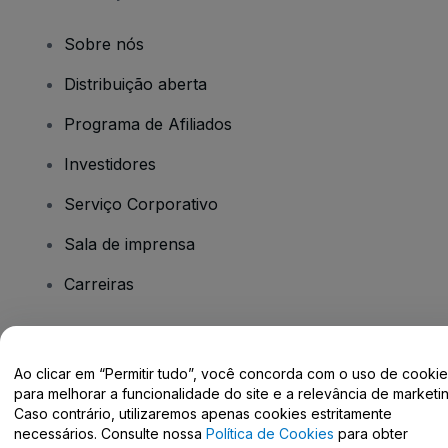
Sobre nós
Distribuição aberta
Programa de Afiliados
Investidores
Serviço Corporativo
Sala de imprensa
Carreiras
Tem dúvidas?
Ao clicar em “Permitir tudo”, você concorda com o uso de cooki
para melhorar a funcionalidade do site e a relevância de marketin
Centro de Ajuda / Fale Conosco
Caso contrário, utilizaremos apenas cookies estritamente
necessários. Consulte nossa
Política de Cookies
para obter