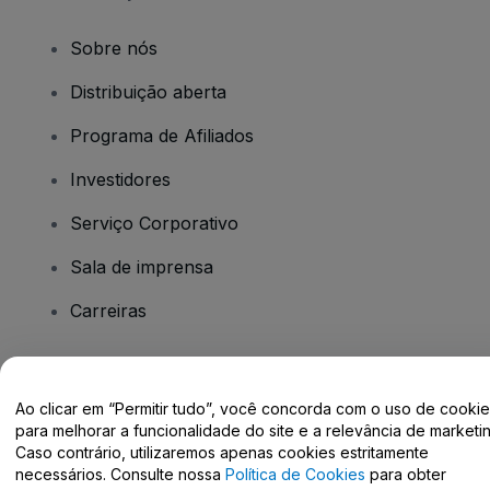
Sobre nós
Distribuição aberta
Programa de Afiliados
Investidores
Serviço Corporativo
Sala de imprensa
Carreiras
Tem dúvidas?
Ao clicar em “Permitir tudo”, você concorda com o uso de cooki
para melhorar a funcionalidade do site e a relevância de marketin
Centro de Ajuda / Fale Conosco
Caso contrário, utilizaremos apenas cookies estritamente
necessários. Consulte nossa
Política de Cookies
para obter