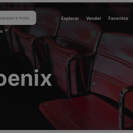
revenda de bilhetes. Os preços dos bilhetes de revenda podem ser
Explorar
Vender
Favoritos
es
oenix