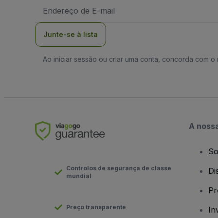
Endereço
de
Email
Junte-se à lista
Ao iniciar sessão ou criar uma conta, concorda com 
A noss
So
Controlos de segurança de classe
Di
mundial
Pr
Preço transparente
In