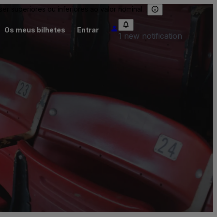
 superiores ou inferiores ao valor nominal.
Os meus bilhetes
Entrar
1 new notification