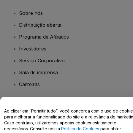
Sobre nós
Distribuição aberta
Programa de Afiliados
Investidores
Serviço Corporativo
Sala de imprensa
Carreiras
Tem dúvidas?
Ao clicar em “Permitir tudo”, você concorda com o uso de cooki
para melhorar a funcionalidade do site e a relevância de marketin
Centro de Ajuda / Fale Conosco
Caso contrário, utilizaremos apenas cookies estritamente
necessários. Consulte nossa
Política de Cookies
para obter