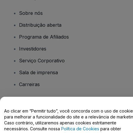
Sobre nós
Distribuição aberta
Programa de Afiliados
Investidores
Serviço Corporativo
Sala de imprensa
Carreiras
Tem dúvidas?
Ao clicar em “Permitir tudo”, você concorda com o uso de cooki
para melhorar a funcionalidade do site e a relevância de marketin
Centro de Ajuda / Fale Conosco
Caso contrário, utilizaremos apenas cookies estritamente
necessários. Consulte nossa
Política de Cookies
para obter