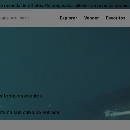
revenda de bilhetes. Os preços dos bilhetes de revenda podem ser
Explorar
Vender
Favoritos
er todos os eventos.
nte na sua caixa de entrada