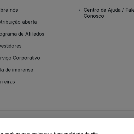
bre nós
Centro de Ajuda / Fal
Conosco
stribuição aberta
ograma de Afiliados
vestidores
rviço Corporativo
la de imprensa
rreiras
 da
Política de Privacidade
de cookies para melhorar a funcionalidade do site