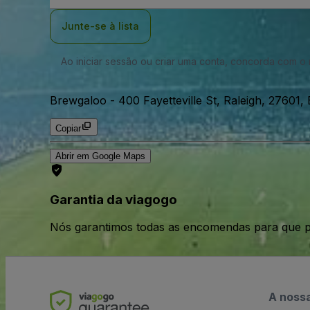
Email
Junte-se à lista
Ao iniciar sessão ou criar uma conta, concorda com 
Brewgaloo
-
400 Fayetteville St, Raleigh, 27601
Copiar
Abrir em Google Maps
Garantia da viagogo
Nós garantimos todas as encomendas para que p
A noss