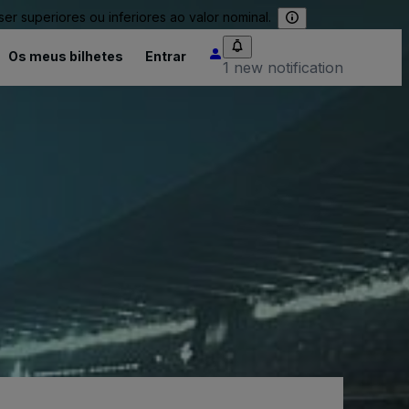
 superiores ou inferiores ao valor nominal.
Os meus bilhetes
Entrar
1 new notification