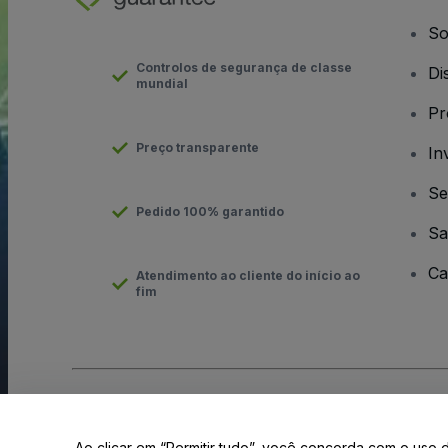
So
Controlos de segurança de classe
Di
mundial
Pr
Preço transparente
In
Se
Pedido 100% garantido
Sa
Ca
Atendimento ao cliente do início ao
fim
Direito Autoral © viagogo GmbH 2026
Informação da Empresa
O uso deste site constitui aceitação dos
Termos e Condições
e
Ao clicar em “Permitir tudo”, você concorda com o uso 