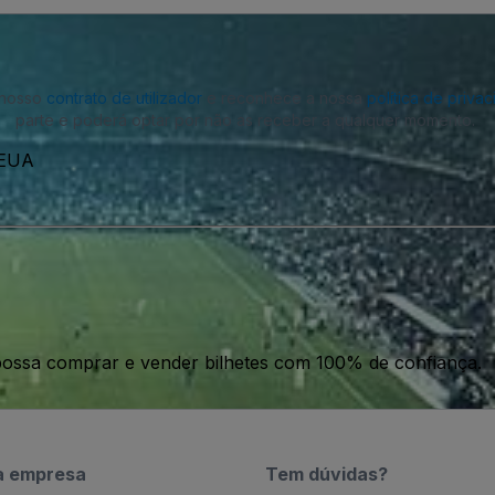
o nosso
contrato de utilizador
e reconhece a nossa
política de priva
parte e poderá optar por não as receber a qualquer momento.
, EUA
ossa comprar e vender bilhetes com 100% de confiança.
a empresa
Tem dúvidas?