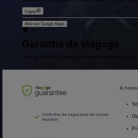
Copiar
Abrir em Google Maps
Garantia da viagogo
Nós garantimos todas as encomendas para que p
A noss
So
Controlos de segurança de classe
Di
mundial
Pr