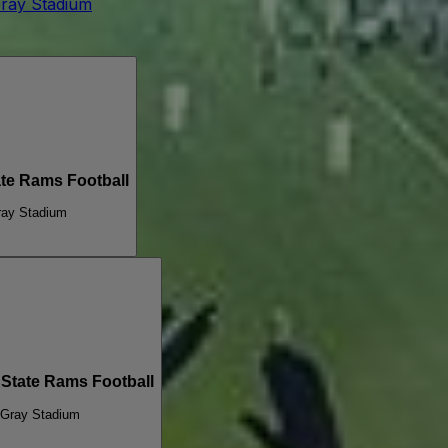
ay Stadium
ate Rams Football
ay Stadium
 State Rams Football
Gray Stadium