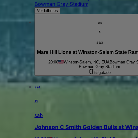
Bowman Gray Stadium
Ver bilhetes
set
5
sab
Mars Hill Lions at Winston-Salem State Ram
20:00
Winston-Salem, NC, EUA
Bowman Gray S
Bowman Gray Stadium
Esgotado
set
12
sab
Johnson C Smith Golden Bulls at Win