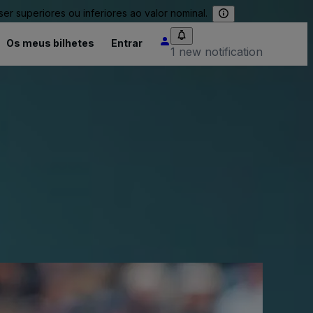
 superiores ou inferiores ao valor nominal.
Os meus bilhetes
Entrar
1 new notification