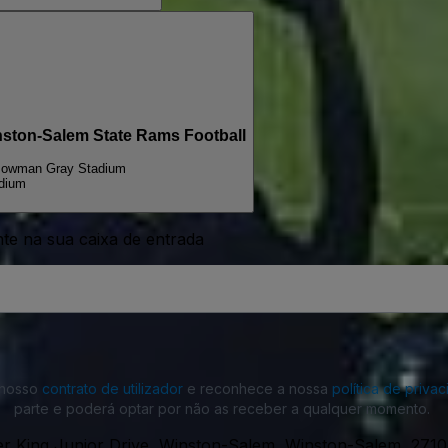
inston-Salem State Rams Football
owman Gray Stadium
dium
nte na sua caixa de entrada
o nosso
contrato de utilizador
e reconhece a nossa
política de priva
parte e poderá optar por não as receber a qualquer momento.
er King Junior Drive, Winston-Salem, Winston-Salem, 271