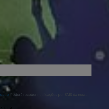
cidade
. Poderá receber notificações por SMS da nossa
07, EUA