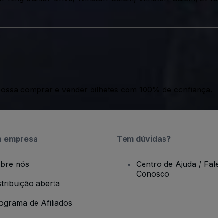
ossa comprar e vender bilhetes com 100% de confiança.
a empresa
Tem dúvidas?
bre nós
Centro de Ajuda / Fal
Conosco
stribuição aberta
ograma de Afiliados