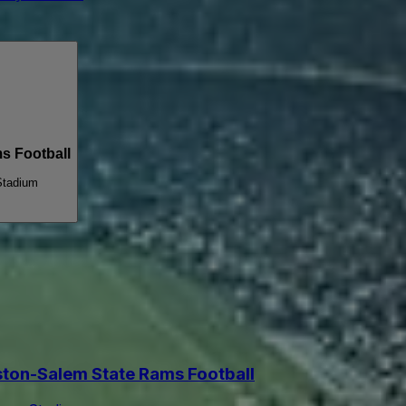
s Football
tadium
ston-Salem State Rams Football