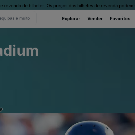
revenda de bilhetes. Os preços dos bilhetes de revenda podem ser
Explorar
Vender
Favoritos
adium