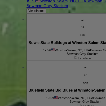
19:59
Winston-Salem, NC, EUA
Bowman Gr
Bowman Gray Stadium
Ver bilhetes
out
10
sab
Bowie State Bulldogs at Winston-Salem St
19:59
Winston-Salem, NC, EUA
Bowman Gr
Bowman Gray Stadium
Esgotado
out
17
sab
Bluefield State Big Blues at Winston-Salem
19:59
Winston-Salem, NC, EUA
Bowman 
Bowman Gray Stadium