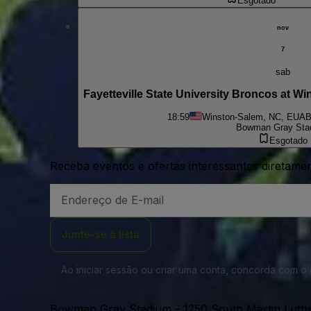
Esgotado
nov
7
sab
Fayetteville State University Broncos at W
18:59
Winston-Salem, NC, EUA
B
Bowman Gray Sta
Esgotado
Receba eventos e ofertas interessantes diretame
Endereço
de
Email
Junte-se à lista
Ao iniciar sessão ou criar uma conta, concorda com 
Bowman Gray Stadium
-
1250 South Martin Luth