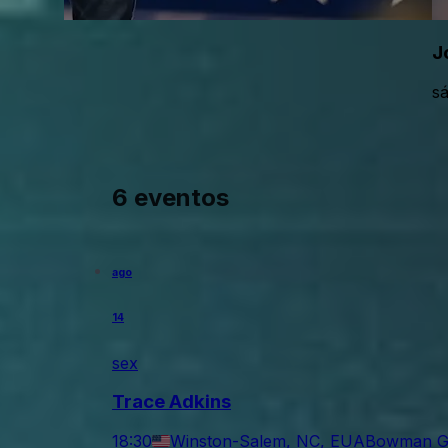
J
sá
6 eventos
ago
14
sex
Trace Adkins
18:30
Winston-Salem, NC, EUA
Bowman Gr