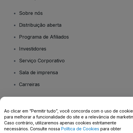
Sobre nós
Distribuição aberta
Programa de Afiliados
Investidores
Serviço Corporativo
Sala de imprensa
Carreiras
Tem dúvidas?
Ao clicar em “Permitir tudo”, você concorda com o uso de cooki
para melhorar a funcionalidade do site e a relevância de marketin
Centro de Ajuda / Fale Conosco
Caso contrário, utilizaremos apenas cookies estritamente
necessários. Consulte nossa
Política de Cookies
para obter