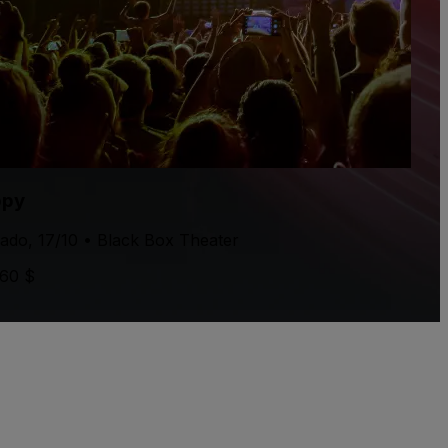
ppy
ado, 17/10 • Black Box Theater
60 $