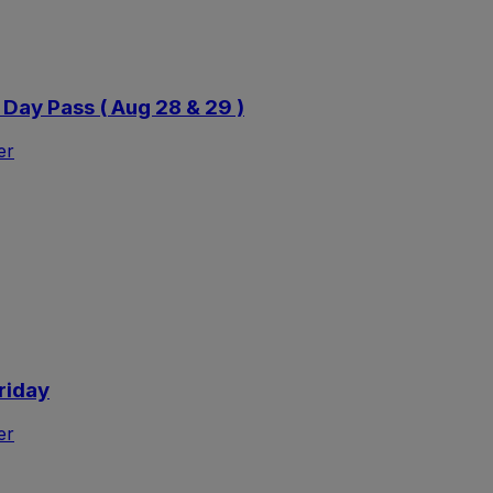
 Day Pass ( Aug 28 & 29 )
er
riday
er