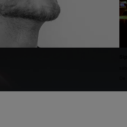
Si
sáb
De 