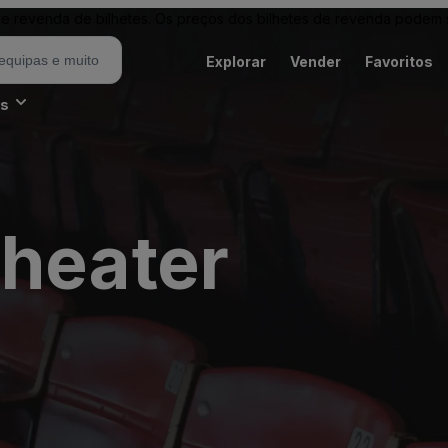
revenda de bilhetes. Os preços dos bilhetes de revenda podem ser
Explorar
Vender
Favoritos
es
Theater