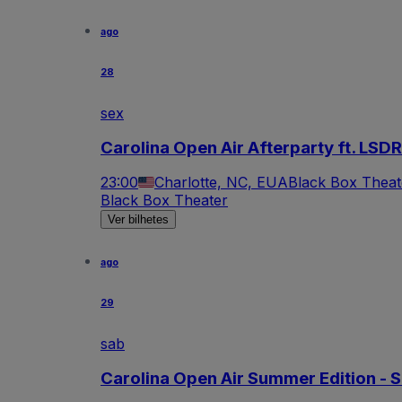
ago
28
sex
Carolina Open Air Afterparty ft. L
23:00
Charlotte, NC, EUA
Black Box Theat
Black Box Theater
Ver bilhetes
ago
29
sab
Carolina Open Air Summer Edition - 