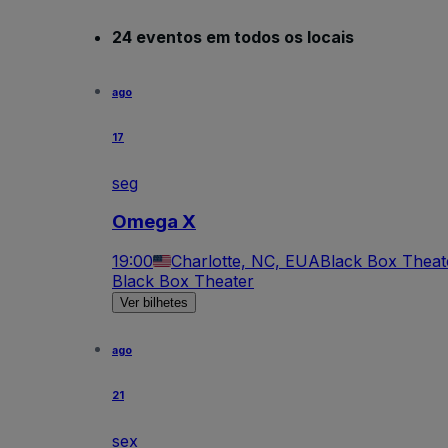
24 eventos em todos os locais
ago
17
seg
Omega X
19:00
Charlotte, NC, EUA
Black Box Theat
Black Box Theater
Ver bilhetes
ago
21
sex