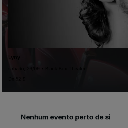
Lyny
sábado, 26/09 • Black Box Theater
De 52 $
Nenhum evento perto de si