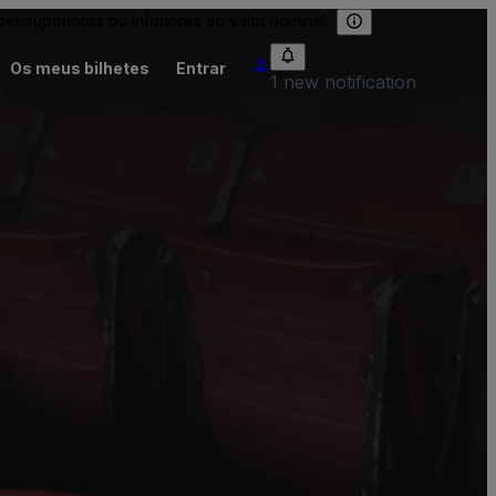
 superiores ou inferiores ao valor nominal.
Os meus bilhetes
Entrar
1 new notification