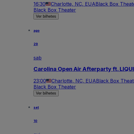
16:30
Charlotte, NC, EUA
Black Box Theat
Black Box Theater
Ver bilhetes
ago
29
sab
Carolina Open Air Afterparty ft. L
23:00
Charlotte, NC, EUA
Black Box Theat
Black Box Theater
Ver bilhetes
set
10