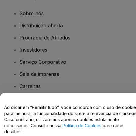
Sobre nós
Distribuição aberta
Programa de Afiliados
Investidores
Serviço Corporativo
Sala de imprensa
Carreiras
Tem dúvidas?
Ao clicar em “Permitir tudo”, você concorda com o uso de cooki
para melhorar a funcionalidade do site e a relevância de marketin
Caso contrário, utilizaremos apenas cookies estritamente
Centro de Ajuda / Fale Conosco
necessários. Consulte nossa
Política de Cookies
para obter
detalhes.