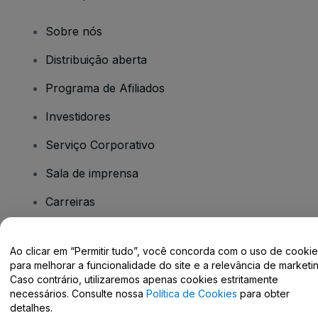
Sobre nós
Distribuição aberta
Programa de Afiliados
Investidores
Serviço Corporativo
Sala de imprensa
Carreiras
Tem dúvidas?
Ao clicar em “Permitir tudo”, você concorda com o uso de cooki
para melhorar a funcionalidade do site e a relevância de marketin
Caso contrário, utilizaremos apenas cookies estritamente
Centro de Ajuda / Fale Conosco
necessários. Consulte nossa
Política de Cookies
para obter
detalhes.