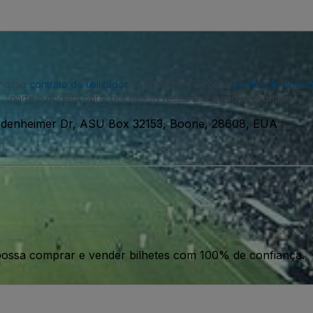
o nosso
contrato de utilizador
e reconhece a nossa
política de priva
parte e poderá optar por não as receber a qualquer momento.
denheimer Dr, ASU Box 32153, Boone, 28608, EUA
ossa comprar e vender bilhetes com 100% de confiança.