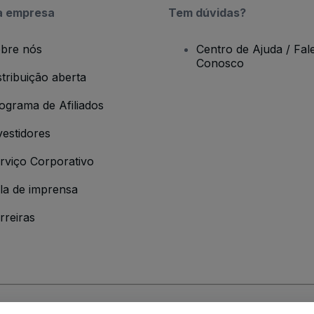
a empresa
Tem dúvidas?
bre nós
Centro de Ajuda / Fal
Conosco
stribuição aberta
ograma de Afiliados
vestidores
rviço Corporativo
la de imprensa
rreiras