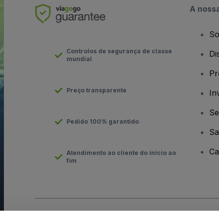
A noss
So
Controlos de segurança de classe
Di
mundial
Pr
Preço transparente
In
Se
Pedido 100% garantido
Sa
Ca
Atendimento ao cliente do início ao
fim