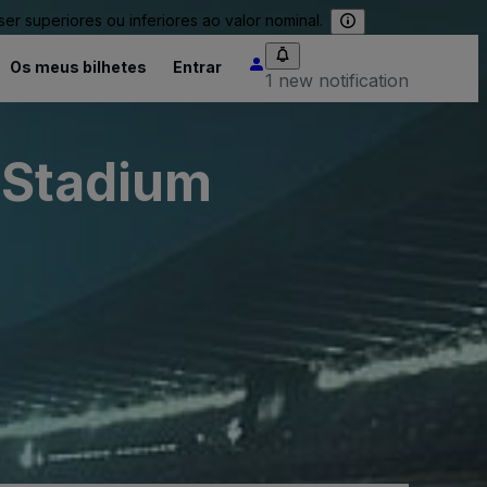
 superiores ou inferiores ao valor nominal.
Os meus bilhetes
Entrar
1 new notification
h Stadium