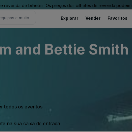
revenda de bilhetes. Os preços dos bilhetes de revenda podem ser
Explorar
Vender
Favoritos
Jim and Bettie Smit
er todos os eventos.
nte na sua caixa de entrada