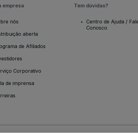
a empresa
Tem dúvidas?
bre nós
Centro de Ajuda / Fal
Conosco
stribuição aberta
ograma de Afiliados
vestidores
rviço Corporativo
la de imprensa
rreiras