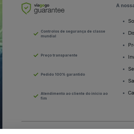
A noss
So
Controlos de segurança de classe
Di
mundial
Pr
Preço transparente
In
Se
Pedido 100% garantido
Sa
Ca
Atendimento ao cliente do início ao
fim