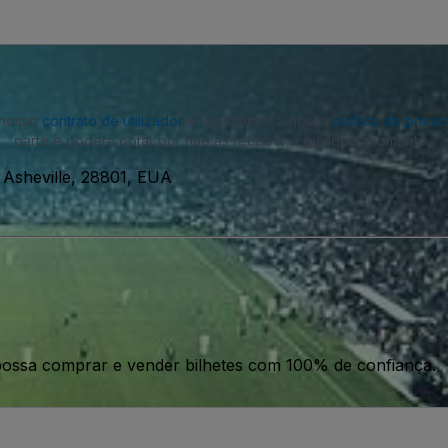
o nosso
contrato de utilizador
e reconhece a nossa
política de priva
parte e poderá optar por não as receber a qualquer momento.
 Asheville, 28801, EUA
ossa comprar e vender bilhetes com 100% de confiança.