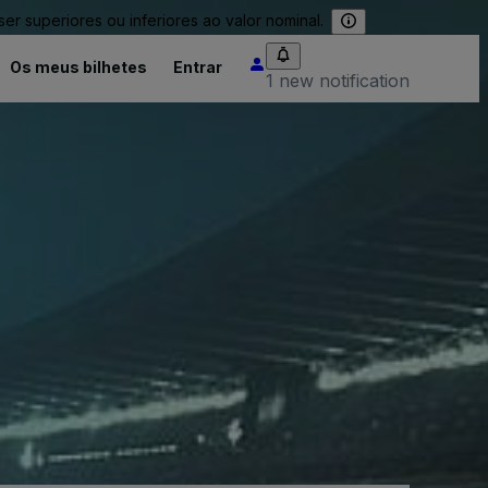
 superiores ou inferiores ao valor nominal.
Os meus bilhetes
Entrar
1 new notification