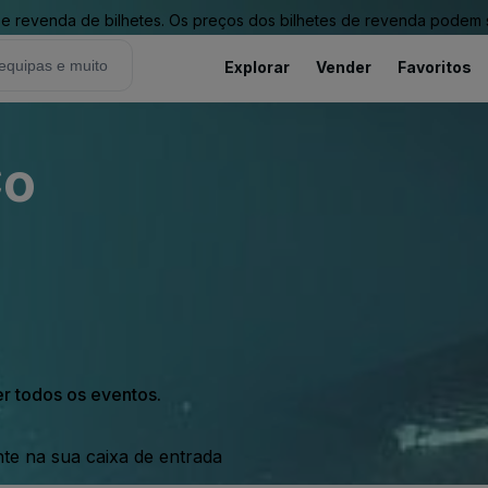
revenda de bilhetes. Os preços dos bilhetes de revenda podem ser
Explorar
Vender
Favoritos
Co
er todos os eventos.
nte na sua caixa de entrada