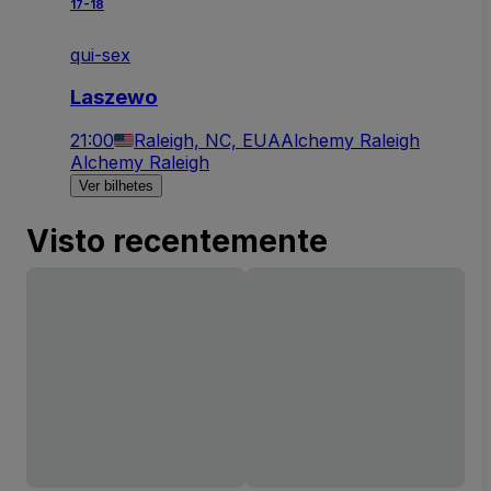
17-18
qui-sex
Laszewo
21:00
Raleigh, NC, EUA
Alchemy Raleigh
Alchemy Raleigh
Ver bilhetes
Visto recentemente