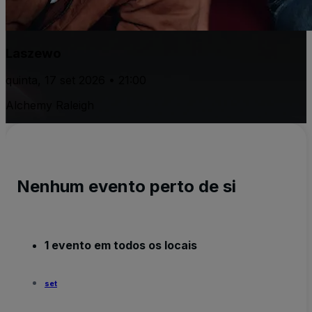
Laszewo
quinta, 17 set 2026 • 21:00
Alchemy Raleigh
Nenhum evento perto de si
1 evento em todos os locais
set