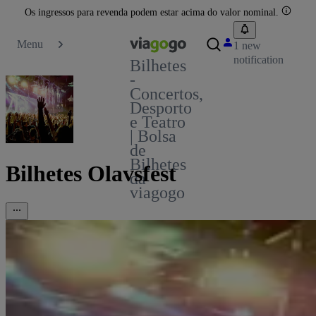
Os ingressos para revenda podem estar acima do valor nominal.
Menu
1 new
notification
Bilhetes
-
Concertos,
Desporto
e Teatro
| Bolsa
de
Bilhetes
Bilhetes Olavsfest
da
viagogo