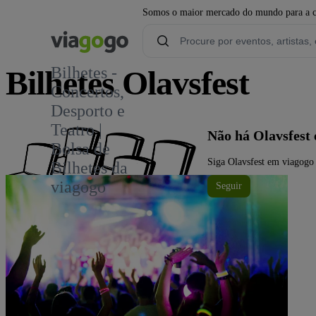
Somos o maior mercado do mundo para a com
Bilhetes -
Bilhetes Olavsfest
Concertos,
Desporto e
Teatro |
Não há Olavsfest
Bolsa de
Siga Olavsfest em viagogo 
Bilhetes da
viagogo
Seguir