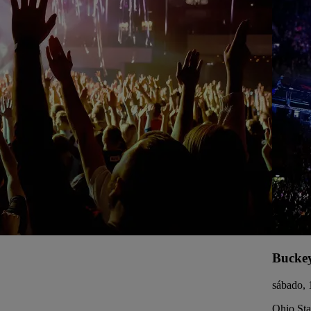
Buckey
sábado, 
Ohio St