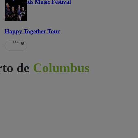
Lost Lands Music Festival
121
Happy Together Tour
111
rto de
Columbus