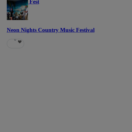
Haunted Fest
58
Neon Nights Country Music Festival
6