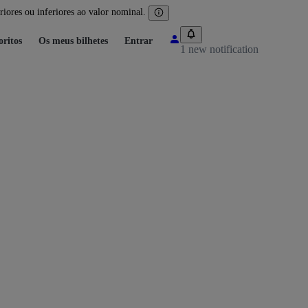
iores ou inferiores ao valor nominal.
oritos
Os meus bilhetes
Entrar
1 new notification