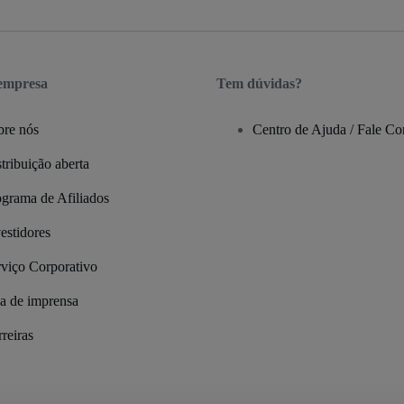
 empresa
Tem dúvidas?
bre nós
Centro de Ajuda / Fale C
tribuição aberta
ograma de Afiliados
estidores
rviço Corporativo
la de imprensa
reiras