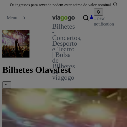
Os ingressos para revenda podem estar acima do valor nominal.
Menu
1 new
notification
Bilhetes
-
Concertos,
Desporto
e Teatro
| Bolsa
de
Bilhetes
Bilhetes Olavsfest
da
viagogo