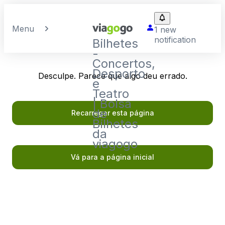
Menu
1 new
notification
Bilhetes
-
Concertos,
Desporto
Desculpe. Parece que algo deu errado.
e
Teatro
| Bolsa
de
Recarregar esta página
Bilhetes
da
viagogo
Vá para a página inicial