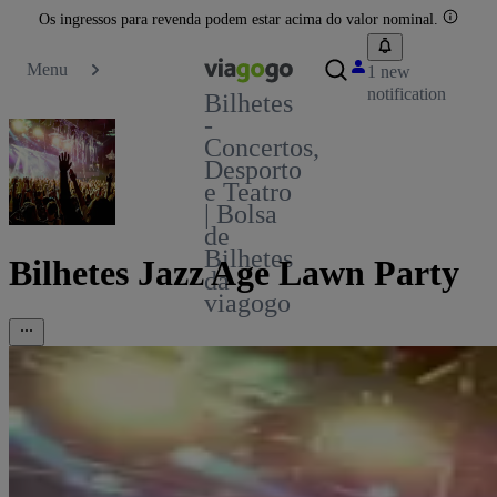
Os ingressos para revenda podem estar acima do valor nominal.
Menu
1 new
notification
Bilhetes
-
Concertos,
Desporto
e Teatro
| Bolsa
de
Bilhetes
Bilhetes Jazz Age Lawn Party
da
viagogo