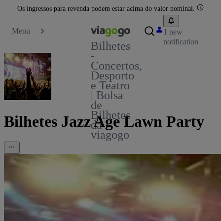
Os ingressos para revenda podem estar acima do valor nominal.
Menu
1 new
notification
Bilhetes
-
Concertos,
Desporto
e Teatro
| Bolsa
de
Bilhetes
Bilhetes Jazz Age Lawn Party
da
viagogo