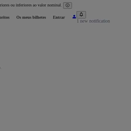
iores ou inferiores ao valor nominal.
oritos
Os meus bilhetes
Entrar
1 new notification
.