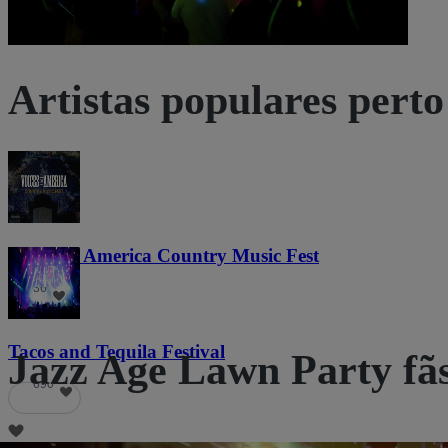
Artistas populares perto
Voices of America Country Music Fest
36
Tacos and Tequila Festival
Jazz Age Lawn Party f
690