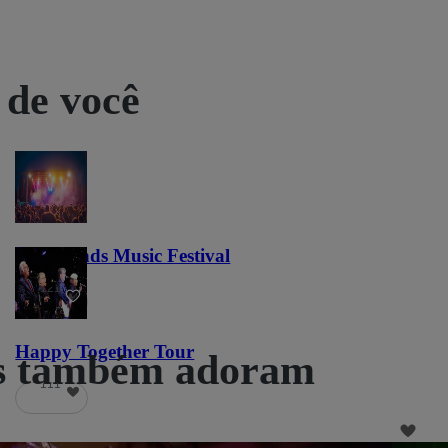
 de você
Lost Lands Music Festival
121
Happy Together Tour
ãs também adoram
111