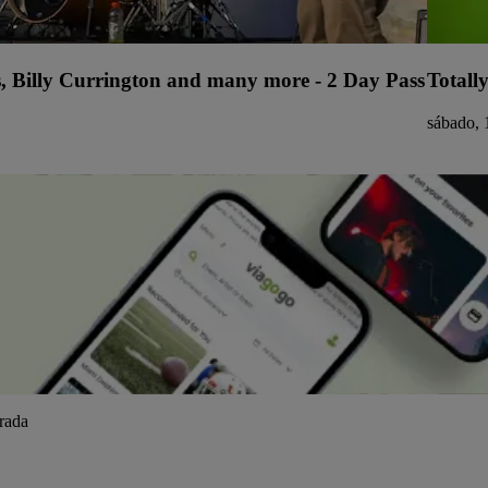
s, Billy Currington and many more - 2 Day Pass
Totall
sábado, 
trada