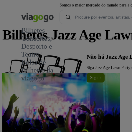
Somos o maior mercado do mundo para a com
Bilhetes -
Bilhetes Jazz Age Law
Concertos,
Desporto e
2
Teatro |
Não há Jazz Age 
Bolsa de
Siga Jazz Age Lawn Party e
Bilhetes da
viagogo
Seguir