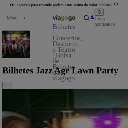
Os ingressos para revenda podem estar acima do valor nominal.
Menu
1 new
notification
Bilhetes
-
Concertos,
Desporto
e Teatro
| Bolsa
de
Bilhetes
Bilhetes Jazz Age Lawn Party
da
viagogo