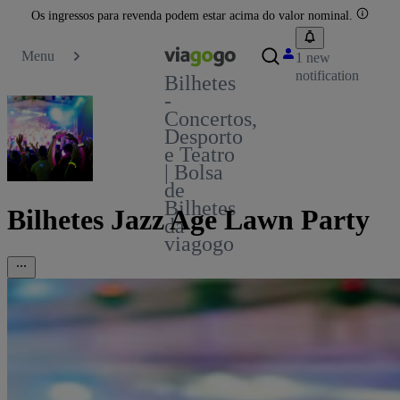
Os ingressos para revenda podem estar acima do valor nominal.
Menu
1 new
notification
Bilhetes
-
Concertos,
Desporto
e Teatro
| Bolsa
de
Bilhetes
Bilhetes Jazz Age Lawn Party
da
viagogo