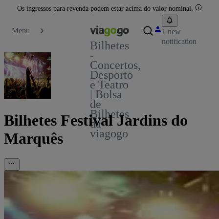
Os ingressos para revenda podem estar acima do valor nominal.
Menu
1 new
notification
Bilhetes
-
Concertos,
Desporto
e Teatro
| Bolsa
de
Bilhetes
Bilhetes Festival Jardins do
da
viagogo
Marquês