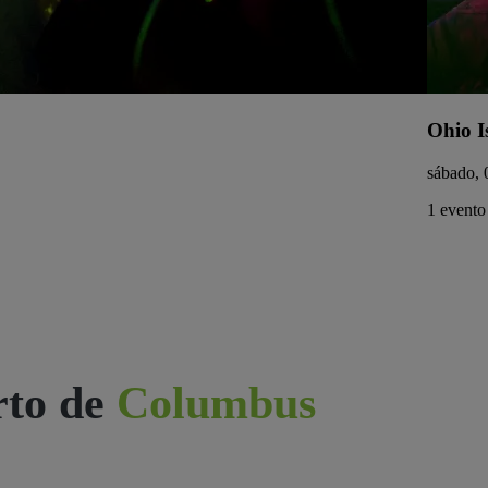
Ohio I
sábado, 
1 evento 
rto de
Columbus