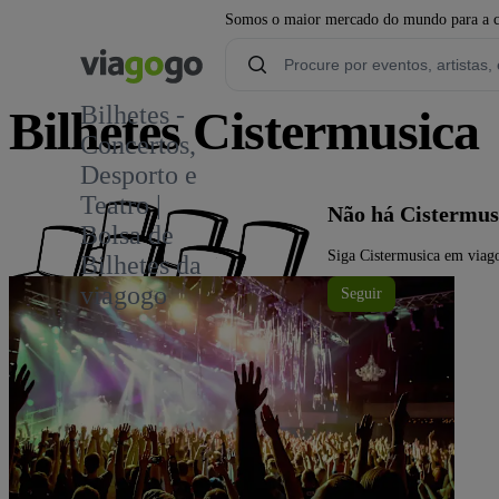
Somos o maior mercado do mundo para a com
Bilhetes -
Bilhetes Cistermusica
Concertos,
Desporto e
Teatro |
Não há Cistermus
Bolsa de
Siga Cistermusica em viago
Bilhetes da
viagogo
Seguir