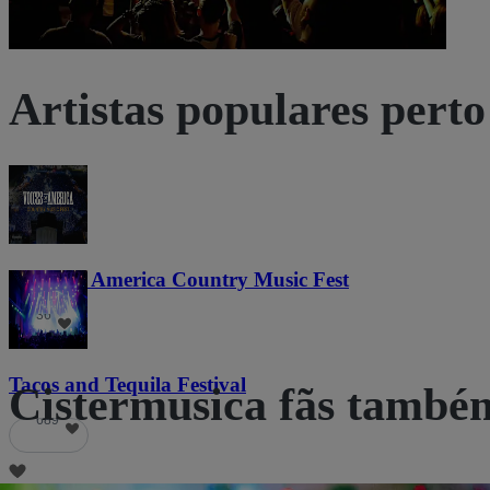
Artistas populares perto
Voices of America Country Music Fest
36
Tacos and Tequila Festival
Cistermusica fãs tamb
689