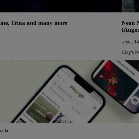
uwine, Trina and many more
Neon N
(Augus
sexta, 1
Clay's P
trada