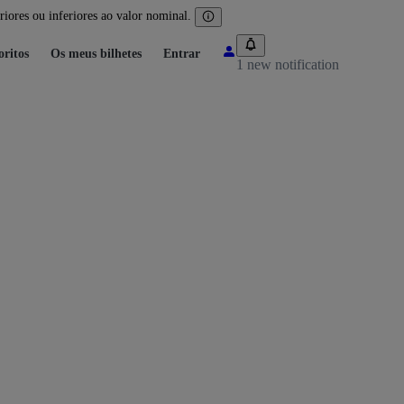
iores ou inferiores ao valor nominal.
oritos
Os meus bilhetes
Entrar
1 new notification