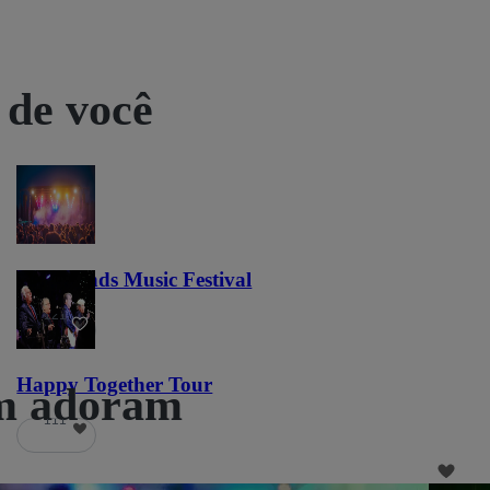
 de você
Lost Lands Music Festival
121
Happy Together Tour
ém adoram
111